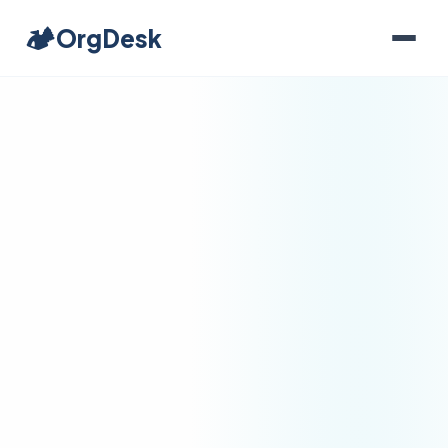
🏕️
OrgDesk