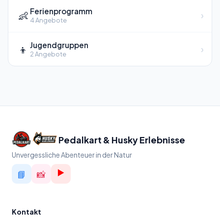
Ferienprogramm
👶
›
4 Angebote
Jugendgruppen
👦
›
2 Angebote
Pedalkart & Husky Erlebnisse
Unvergessliche Abenteuer in der Natur
▶️
📘
📸
Kontakt