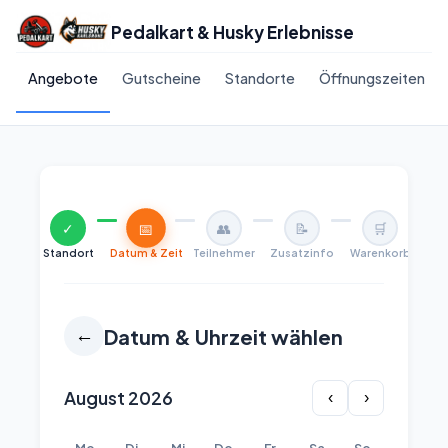
Pedalkart & Husky Erlebnisse
Angebote
Gutscheine
Standorte
Öffnungszeiten
📅
✓
👥
📝
🛒
Standort
Datum & Zeit
Teilnehmer
Zusatzinfo
Warenkorb
Datum & Uhrzeit wählen
←
August 2026
‹
›