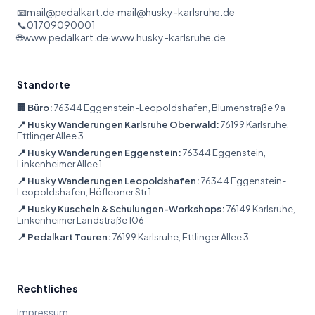
📧
mail@pedalkart.de
·
mail@husky-karlsruhe.de
📞
01709090001
🌐
www.pedalkart.de
·
www.husky-karlsruhe.de
Standorte
🏢 Büro:
76344 Eggenstein-Leopoldshafen, Blumenstraße 9a
📍 Husky Wanderungen Karlsruhe Oberwald:
76199 Karlsruhe,
Ettlinger Allee 3
📍 Husky Wanderungen Eggenstein:
76344 Eggenstein,
Linkenheimer Allee 1
📍 Husky Wanderungen Leopoldshafen:
76344 Eggenstein-
Leopoldshafen, Höfleoner Str 1
📍 Husky Kuscheln & Schulungen-Workshops:
76149 Karlsruhe,
Linkenheimer Landstraße 106
📍 Pedalkart Touren:
76199 Karlsruhe, Ettlinger Allee 3
Rechtliches
Impressum